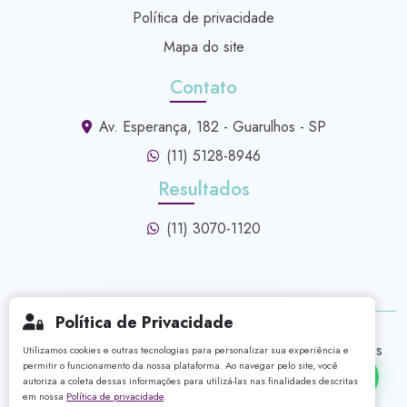
Política de privacidade
Mapa do site
Contato
Av. Esperança, 182 - Guarulhos - SP
(11) 5128-8946
Resultados
(11) 3070-1120
Política de Privacidade
Olá! Vamos iniciar uma
Global exames - Medicina Diagnóstica ©
2026 - Todos os
Utilizamos cookies e outras tecnologias para personalizar sua experiência e
conversa pelo WhatsApp?
permitir o funcionamento da nossa plataforma. Ao navegar pelo site, você
Direitos Reservados
autoriza a coleta dessas informações para utilizá-las nas finalidades descritas
em nossa
Política de privacidade
.